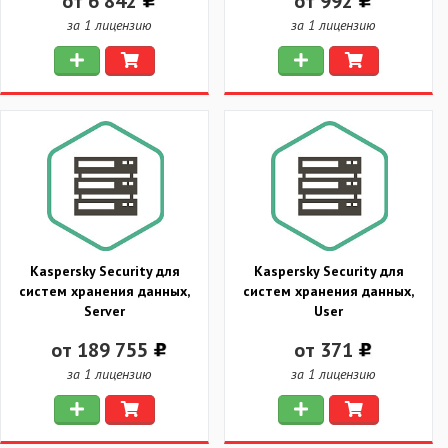
от 6 842
от 992
за 1 лицензию
за 1 лицензию
Kaspersky Security для
Kaspersky Security для
систем хранения данных,
систем хранения данных,
Server
User
от 189 755
от 371
за 1 лицензию
за 1 лицензию