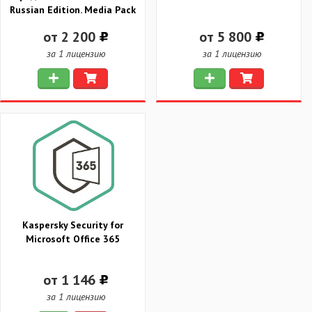
Russian Edition. Media Pack
от 2 200
от 5 800
за 1 лицензию
за 1 лицензию
Kaspersky Security for
Microsoft Office 365
от 1 146
за 1 лицензию